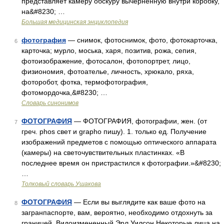
представляет камеру обскуру вычерненную внутри коробку,
на&#8230; …
Большая медицинская энциклопедия
фотография
— снимок, фотоснимок, фото, фотокарточка,
6
карточка; мурло, моська, харя, позитив, рожа, сепия,
фотоизображение, фотосалон, фотопортрет, лицо,
физиономия, фотоателье, личность, хрюкало, ряха,
фоторобот, фотка, термофотография,
фотомордочка,&#8230; …
Словарь синонимов
ФОТОГРАФИЯ
— ФОТОГРАФИЯ, фотографии, жен. (от
7
греч. phos свет и grapho пишу). 1. только ед. Получение
изображений предметов с помощью оптического аппарата
(камеры) на светочувствительных пластинках. «В
последнее время он пристрастился к фотографии.»&#8230;
…
Толковый словарь Ушакова
ФОТОГРАФИЯ
— Если вы выглядите как ваше фото на
8
загранпаспорте, вам, вероятно, необходимо отдохнуть за
границей. Видоизмененный Эрл Уилсон Некоторые лица на