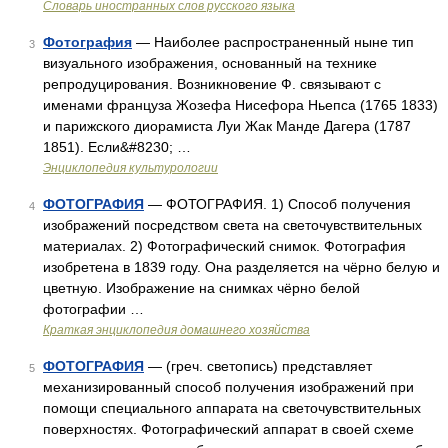
Словарь иностранных слов русского языка
Фотография
— Наиболее распространенный ныне тип
3
визуального изображения, основанный на технике
репродуцирования. Возникновение Ф. связывают с
именами француза Жозефа Нисефора Ньепса (1765 1833)
и парижского диорамиста Луи Жак Манде Дагера (1787
1851). Если&#8230; …
Энциклопедия культурологии
ФОТОГРАФИЯ
— ФОТОГРАФИЯ. 1) Способ получения
4
изображений посредством света на светочувствительных
материалах. 2) Фотографический снимок. Фотография
изобретена в 1839 году. Она разделяется на чёрно белую и
цветную. Изображение на снимках чёрно белой
фотографии …
Краткая энциклопедия домашнего хозяйства
ФОТОГРАФИЯ
— (греч. светопись) представляет
5
механизированный способ получения изображений при
помощи специального аппарата на светочувствительных
поверхностях. Фотографический аппарат в своей схеме