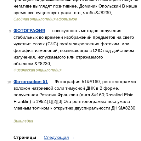
негативе выглядят позитивнее. Доминик Опольский В наше
время все существует ради того, чтобы&#8230; …
Сводная энциклопедия афоризмов
ФОТОГРАФИЯ
— совокупность методов получения
9
стабильных во времени изображений предметов на свето
чувствит. слоях (СЧС) путём закрепления фотохим. или
фотофиз. изменений, возникающих в СЧС под действием
излучения, испускаемого или отражаемого
объектом.&#8230; …
Физическая энциклопедия
Фотография 51
— Фотография 51&#160; рентгенограмма
10
волокон натриевой соли тимусной ДНК в B форме,
полученная Розалин Франклин (англ.&#160;Rosalind Elsie
Franklin) в 1952.[1][2][3] Эта рентгенограмма послужила
главным толчком к открытию двуспиральности ДНК&#8230;
…
Википедия
Страницы
Следующая
→