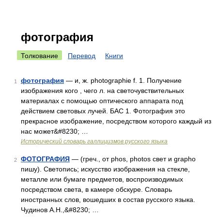
фотография
Толкование
Перевод
Книги
фотография
— и, ж. photographie f. 1. Получение
1
изображения кого , чего л. на светочувствительных
материалах с помощью оптического аппарата под
действием световых лучей. БАС 1. Фотография это
прекрасное изображение, посредством которого каждый из
нас может&#8230; …
Исторический словарь галлицизмов русского языка
ФОТОГРАФИЯ
— (греч., от phos, photos свет и grapho
2
пишу). Светопись; искусство изображения на стекле,
металле или бумаге предметов, воспроизводимых
посредством света, в камере обскуре. Словарь
иностранных слов, вошедших в состав русского языка.
Чудинов А.Н.,&#8230; …